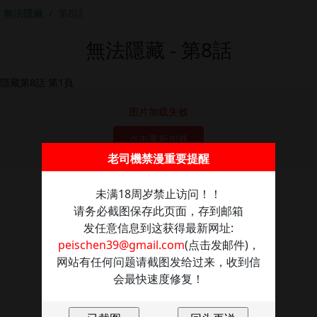
無法隱藏
第8話
無法隱藏 - 第8話
图片加载失败
点击重新加载
老司機禁漫重要提醒
未满18周岁禁止访问！！
请务必截图保存此页面，存到邮箱
发任意信息到这获得最新网址:
peischen39@gmail.com
(点击发邮件)，
网站有任何问题请截图发给过来，收到信
会最快速度修复！