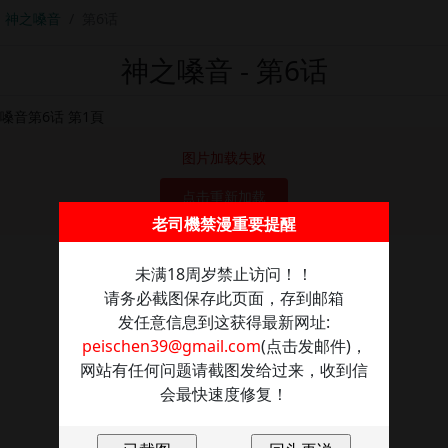
神之嗓音
第6话
神之嗓音 - 第6话
图片加载失败
点击重新加载
老司機禁漫重要提醒
未满18周岁禁止访问！！
请务必截图保存此页面，存到邮箱
发任意信息到这获得最新网址:
peischen39@gmail.com
(点击发邮件)，
网站有任何问题请截图发给过来，收到信
会最快速度修复！