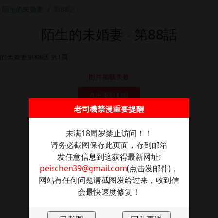
陌生的未婚妻
第88話
陌生的未婚妻 - 第88話
图片加载失败
点击重新加载
老司機禁漫重要提醒
未满18周岁禁止访问！！
请务必截图保存此页面，存到邮箱
发任意信息到这获得最新网址:
peischen39@gmail.com
(点击发邮件)，
网站有任何问题请截图发给过来，收到信
会最快速度修复！