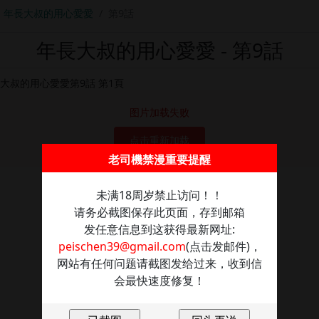
年長大叔的用心愛愛
第9話
年長大叔的用心愛愛 - 第9話
图片加载失败
点击重新加载
老司機禁漫重要提醒
未满18周岁禁止访问！！
请务必截图保存此页面，存到邮箱
发任意信息到这获得最新网址:
peischen39@gmail.com
(点击发邮件)，
网站有任何问题请截图发给过来，收到信
会最快速度修复！