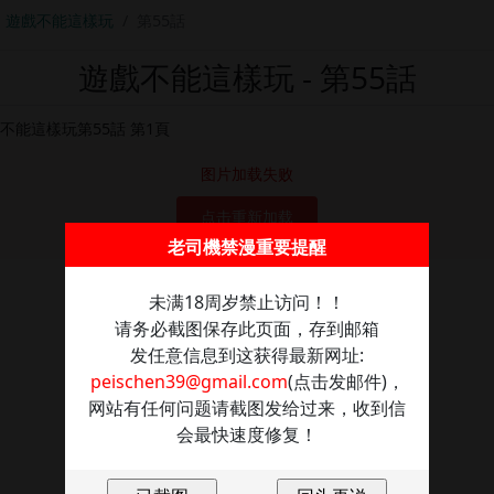
遊戲不能這樣玩
第55話
遊戲不能這樣玩 - 第55話
图片加载失败
点击重新加载
老司機禁漫重要提醒
未满18周岁禁止访问！！
请务必截图保存此页面，存到邮箱
发任意信息到这获得最新网址:
peischen39@gmail.com
(点击发邮件)，
网站有任何问题请截图发给过来，收到信
会最快速度修复！