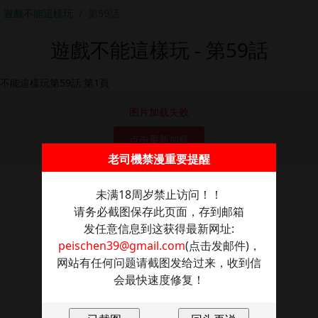
遊戲不能這樣玩
第59話
遊戲不能這樣玩 - 第59話
图片加载失败
点击重新加载
老司機禁漫重要提醒
未满18周岁禁止访问！！
请务必截图保存此页面，存到邮箱
发任意信息到这获得最新网址:
peischen39@gmail.com
(点击发邮件)，
网站有任何问题请截图发给过来，收到信
会最快速度修复！