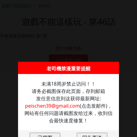
遊戲不能這樣玩
第46話
遊戲不能這樣玩 - 第46話
图片加载失败
点击重新加载
老司機禁漫重要提醒
未满18周岁禁止访问！！
请务必截图保存此页面，存到邮箱
发任意信息到这获得最新网址:
peischen39@gmail.com
(点击发邮件)，
网站有任何问题请截图发给过来，收到信
会最快速度修复！