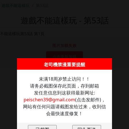
遊戲不能這樣玩
第53話
遊戲不能這樣玩 - 第53話
图片加载失败
点击重新加载
老司機禁漫重要提醒
未满18周岁禁止访问！！
请务必截图保存此页面，存到邮箱
发任意信息到这获得最新网址:
peischen39@gmail.com
(点击发邮件)，
网站有任何问题请截图发给过来，收到信
会最快速度修复！