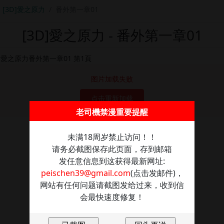
[3D]愛之原力
番外第一章01
[3D]愛之原力 - 番外第一章01
图片加载失败
点击重新加载
老司機禁漫重要提醒
未满18周岁禁止访问！！
请务必截图保存此页面，存到邮箱
发任意信息到这获得最新网址:
peischen39@gmail.com
(点击发邮件)，
网站有任何问题请截图发给过来，收到信
会最快速度修复！