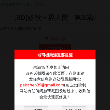
[3D]奴役三界人間
第36話
[3D]奴役三界人間 - 第36話
图片加载失败
点击重新加载
老司機禁漫重要提醒
未满18周岁禁止访问！！
请务必截图保存此页面，存到邮箱
发任意信息到这获得最新网址:
peischen39@gmail.com
(点击发邮件)，
网站有任何问题请截图发给过来，收到信
会最快速度修复！