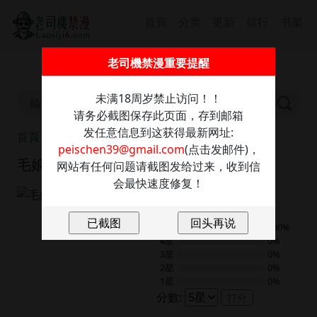
首頁
分类
更新
排行
书架
截圖保存此信息防走丢，發送任意內容至：
老司機禁漫重要提醒
peischen39@gmail.com
獲取最新網址
未满18周岁禁止访问！！
请务必截图保存此页面，存到邮箱
发任意信息到这获得最新网址:
首頁
毛娘子傳
peischen39@gmail.com
(点击发邮件)，
毛娘子傳
网站有任何问题请截图发给过来，收到信
会最快速度修复！
9.0
2
評分
5星
100%
4星
0%
3星
0%
2星
0%
1星
0%
分數:
打分