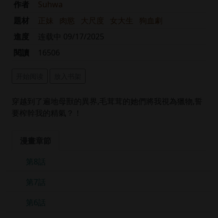
作者
Suhwa
題材
正妹
肉慾
大尺度
女大生
狗血劇
進度
连载中 09/17/2025
閱讀
16506
开始阅读
放入书架
穿越到了遍地母獸的異界,毛茸茸的她們將我視為獵物,誓
要榨幹我的精氣？！
漫畫章節
第8話
第7話
第6話