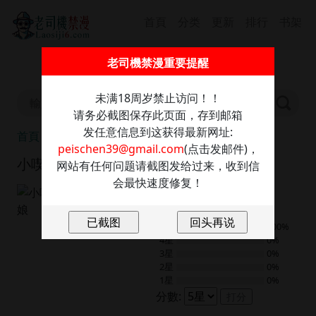
首頁
分类
更新
排行
书架
截圖保存此信息防走丢，發送任意內容至：
老司機禁漫重要提醒
peischen39@gmail.com
獲取最新網址
未满18周岁禁止访问！！
请务必截图保存此页面，存到邮箱
发任意信息到这获得最新网址:
首頁
小喫攤的火辣老闆娘
peischen39@gmail.com
(点击发邮件)，
小喫攤的火辣老闆娘
网站有任何问题请截图发给过来，收到信
会最快速度修复！
9.0
2
評分
5星
100%
4星
0%
3星
0%
2星
0%
1星
0%
分數:
打分