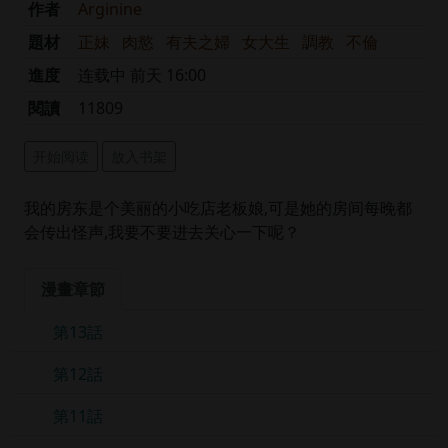
作者
Arginine
題材
正妹
肉慾
有夫之婦
女大生
調教
不倫
進度
连载中 前天 16:00
閱讀
11809
开始阅读
放入书架
我的房东是个美丽的小吃店老板娘,可是她的房间每晚都
会传出怪声,我要不要进去关心一下呢？
漫畫章節
第13話
第12話
第11話