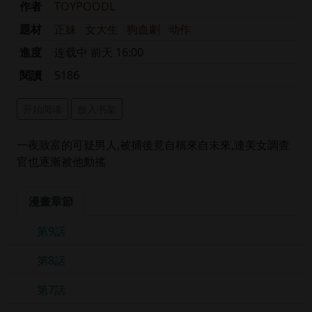
作者
TOYPOODL
題材
正妹
女大生
狗血劇
动作
進度
连载中 前天 16:00
閱讀
5186
开始阅读
放入书架
一夜致富的可疑男人,被捕後竟自稱來自未來,連美女調查
官也逐漸被他動搖
漫畫章節
第9話
第8話
第7話