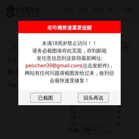
首頁
分类
更新
排行
书架
截圖保存此信息防走丢，發送任意內容至：
老司機禁漫重要提醒
peischen39@gmail.com
獲取最新網址
未满18周岁禁止访问！！
请务必截图保存此页面，存到邮箱
发任意信息到这获得最新网址:
首頁
那天的真相
peischen39@gmail.com
(点击发邮件)，
那天的真相
网站有任何问题请截图发给过来，收到信
会最快速度修复！
8.0
1
評分
5星
%
4星
%
3星
%
2星
%
1星
%
分數:
打分