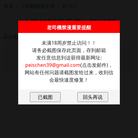
首頁
小野貓馴服手冊
第12話
小野貓馴服手冊 - 第12話
老司機禁漫重要提醒
未满18周岁禁止访问！！
请务必截图保存此页面，存到邮箱
图片加载失败
发任意信息到这获得最新网址:
点击重新加载
peischen39@gmail.com
(点击发邮件)，
网站有任何问题请截图发给过来，收到信
会最快速度修复！