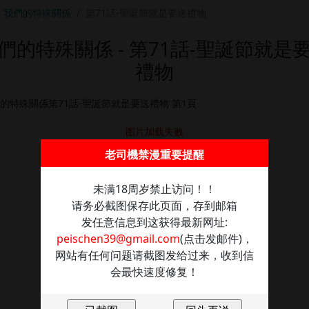
我們的特殊關係
第71話-聖誕節就是要送禮物
們的特殊關係 - 第71話-聖誕節就是
禮物
图片加载失败
老司機禁漫重要提醒
点击重新加载
未满18周岁禁止访问！！
请务必截图保存此页面，存到邮箱
发任意信息到这获得最新网址:
peischen39@gmail.com
(点击发邮件)，
网站有任何问题请截图发给过来，收到信
会最快速度修复！