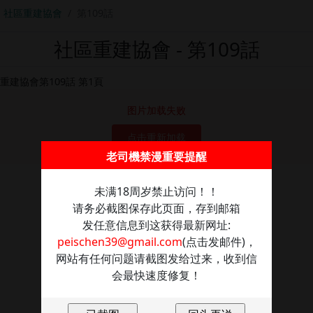
社區重建協會
第109話
社區重建協會 - 第109話
图片加载失败
点击重新加载
老司機禁漫重要提醒
未满18周岁禁止访问！！
请务必截图保存此页面，存到邮箱
发任意信息到这获得最新网址:
peischen39@gmail.com
(点击发邮件)，
网站有任何问题请截图发给过来，收到信
会最快速度修复！