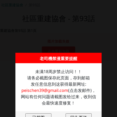
社區重建協會
第93話
社區重建協會 - 第93話
图片加载失败
点击重新加载
老司機禁漫重要提醒
未满18周岁禁止访问！！
请务必截图保存此页面，存到邮箱
发任意信息到这获得最新网址:
peischen39@gmail.com
(点击发邮件)，
网站有任何问题请截图发给过来，收到信
会最快速度修复！