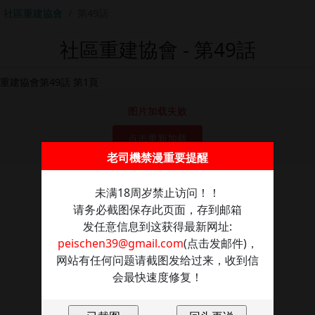
社區重建協會
第49話
社區重建協會 - 第49話
图片加载失败
点击重新加载
老司機禁漫重要提醒
未满18周岁禁止访问！！
请务必截图保存此页面，存到邮箱
发任意信息到这获得最新网址:
peischen39@gmail.com
(点击发邮件)，
网站有任何问题请截图发给过来，收到信
会最快速度修复！