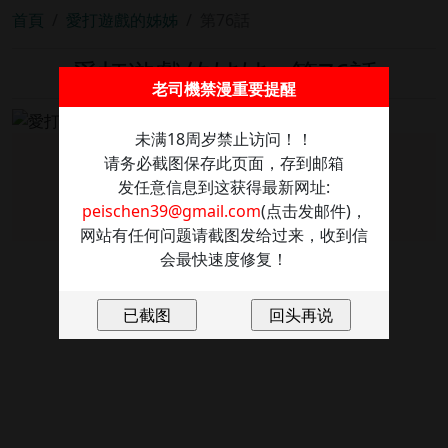
首頁
愛打遊戲的姊姊
第76話
愛打遊戲的姊姊 - 第76話
老司機禁漫重要提醒
未满18周岁禁止访问！！
请务必截图保存此页面，存到邮箱
图片加载失败
发任意信息到这获得最新网址:
点击重新加载
peischen39@gmail.com
(点击发邮件)，
网站有任何问题请截图发给过来，收到信
会最快速度修复！