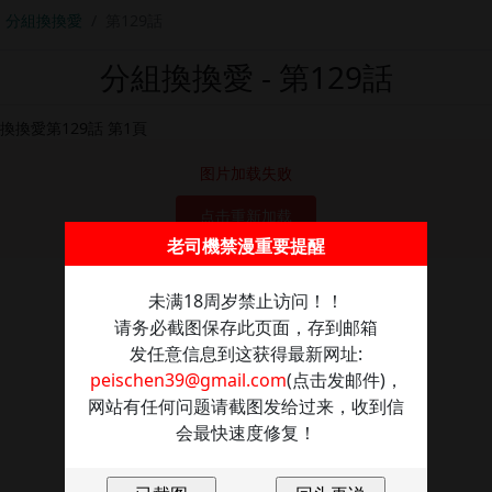
分組換換愛
第129話
分組換換愛 - 第129話
图片加载失败
点击重新加载
老司機禁漫重要提醒
未满18周岁禁止访问！！
请务必截图保存此页面，存到邮箱
发任意信息到这获得最新网址:
peischen39@gmail.com
(点击发邮件)，
网站有任何问题请截图发给过来，收到信
会最快速度修复！