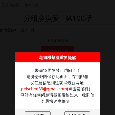
分組換換愛
第100話
分組換換愛 - 第100話
图片加载失败
点击重新加载
老司機禁漫重要提醒
未满18周岁禁止访问！！
请务必截图保存此页面，存到邮箱
发任意信息到这获得最新网址:
peischen39@gmail.com
(点击发邮件)，
网站有任何问题请截图发给过来，收到信
会最快速度修复！