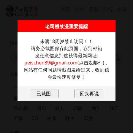
首頁
分类
更新
排行
书架
截圖保存此信息防走丢，發送任意內容至：
老司機禁漫重要提醒
peischen39@gmail.com
獲取最新網址
未满18周岁禁止访问！！
搜尋
请务必截图保存此页面，存到邮箱
发任意信息到这获得最新网址:
peischen39@gmail.com
(点击发邮件)，
网站有任何问题请截图发给过来，收到信
分類
会最快速度修复！
全部
正妹
恋爱
出版漫画
肉慾
浪漫
大尺度
巨乳
有夫之婦
女大生
狗血劇
同居
好友
調教
动作
後宮
不倫
3D
校園
耽美
日漫