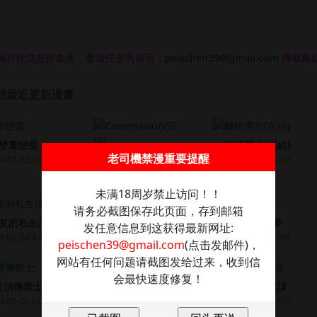
保存此信息防走丢，發送任意內容至：
peischen39@gmail.com
獲取最
類最近更新漫畫
雙重戀愛
離婚男女(完結)
老司機禁漫重要提醒
Commission
3-07-02
5.0分
2023-07-01
8.0分
2023-07-02
9.0分
未满18周岁禁止访问！！
请务必截图保存此页面，存到邮箱
友的私生活
幸福小島
縱夏夜之夢
发任意信息到这获得最新网址:
3-06-24
9.5分
2023-06-23
9.3分
2023-06-22
9.0分
peischen39@gmail.com
(点击发邮件)，
网站有任何问题请截图发给过来，收到信
会最快速度修复！
攻頂傳教士
阿姨的家教課
[短篇]贪る女[粪改
3-06-20
9.0分
2023-06-19
9.0分
2023-06-19
8.0分