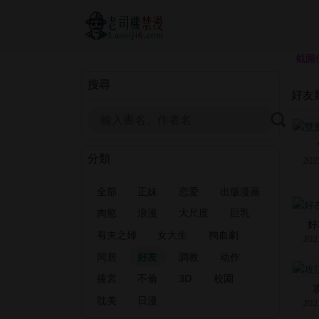
截圖
搜尋
好友
分類
202
全部
正妹
恋爱
出版漫画
肉慾
浪漫
大尺度
巨乳
好
有夫之婦
女大生
狗血劇
202
同居
好友
調教
动作
後宮
不倫
3D
校園
耽美
日漫
202