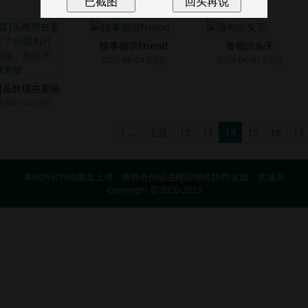
情事物语Friend
鲁蛇出头天
2023-06-04
8.0分
2023-06-01
8.0分
篇]虽然现在要插
3-06-10
8.0分
1 ...
上頁
12
13
14
15
16
17
本站內容均由網友上傳，商務合作或侵權請
聯絡我們
友鏈：
禁漫岛
Copyright © 2020-2023