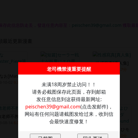
保存此信息防走丢，發送任意內容至：
peischen39@gmail.com
獲取最
類最近更新漫畫
性感寫真[真人集]
老司機禁漫重要提醒
2023-09-19
6.7分
なお]Maste
3-10-02
9.3分
未满18周岁禁止访问！！
[短篇]セーラー戦士
请务必截图保存此页面，存到邮箱
2023-10-02
9.0分
发任意信息到这获得最新网址:
peischen39@gmail.com
(点击发邮件)，
网站有任何问题请截图发给过来，收到信
教老师不教课
女宿舍管理员
会最快速度修复！
3-08-14
8.0分
2023-08-11
9.0分
[短篇][なかよひモ
2023-08-10
5.0分