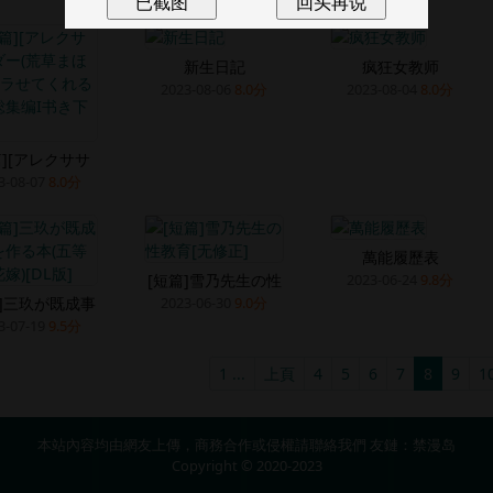
新生日記
疯狂女教师
2023-08-06
8.0分
2023-08-04
8.0分
篇][アレクササ
3-08-07
8.0分
萬能履歷表
[短篇]雪乃先生の性
2023-06-24
9.8分
篇]三玖が既成事
2023-06-30
9.0分
3-07-19
9.5分
1 ...
上頁
4
5
6
7
8
9
1
本站內容均由網友上傳，商務合作或侵權請
聯絡我們
友鏈：
禁漫岛
Copyright © 2020-2023