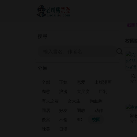
截圖
搜尋
校園
分類
[な
202
全部
正妹
恋爱
出版漫画
肉慾
浪漫
大尺度
巨乳
有夫之婦
女大生
狗血劇
同居
好友
調教
动作
家
後宮
不倫
3D
校園
202
耽美
日漫