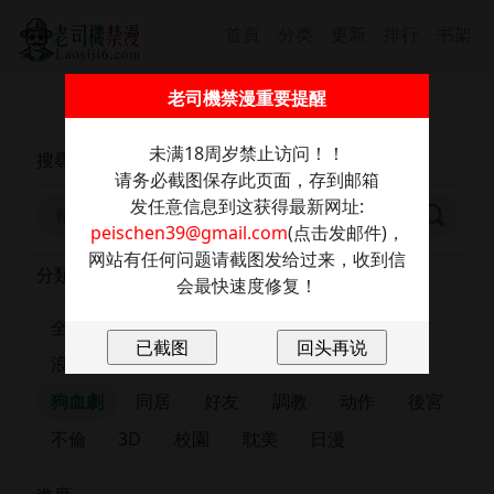
首頁
分类
更新
排行
书架
截圖保存此信息防走丢，發送任意內容至：
老司機禁漫重要提醒
peischen39@gmail.com
獲取最新網址
未满18周岁禁止访问！！
搜尋
请务必截图保存此页面，存到邮箱
发任意信息到这获得最新网址:
peischen39@gmail.com
(点击发邮件)，
网站有任何问题请截图发给过来，收到信
分類
会最快速度修复！
全部
正妹
恋爱
出版漫画
肉慾
浪漫
大尺度
巨乳
有夫之婦
女大生
狗血劇
同居
好友
調教
动作
後宮
不倫
3D
校園
耽美
日漫