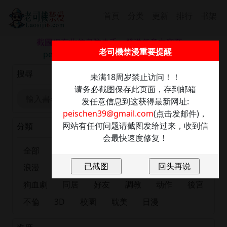
首頁
分类
更新
排行
书架
截圖保存此信息防走丢，發送任意內容至：
老司機禁漫重要提醒
peischen39@gmail.com
獲取最新網址
搜尋
未满18周岁禁止访问！！
请务必截图保存此页面，存到邮箱
发任意信息到这获得最新网址:
peischen39@gmail.com
(点击发邮件)，
网站有任何问题请截图发给过来，收到信
分類
会最快速度修复！
全部
正妹
恋爱
出版漫画
肉慾
浪漫
大尺度
巨乳
有夫之婦
女大生
狗血劇
同居
好友
調教
动作
後宮
不倫
3D
校園
耽美
日漫