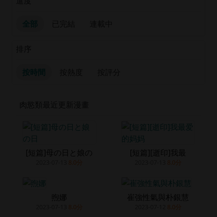
進度
全部
已完結
連載中
排序
按時間
按熱度
按評分
肉慾類最近更新漫畫
[短篇]母の日と娘の
[短篇][逝印]我最
2023-07-13
8.0分
2023-07-13
8.0分
煦娜
崔強性氣與朴銀慧
2023-07-13
8.0分
2023-07-12
8.0分