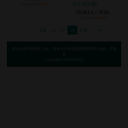
2023-07-08
9.0分
[短篇][もり苔]耻
2023-07-08
9.6分
1 ...
上頁
26
27
28
下頁
... 43
本站內容均由網友上傳，商務合作或侵權請
聯絡我們
友鏈：
禁漫
岛
Copyright © 2020-2023