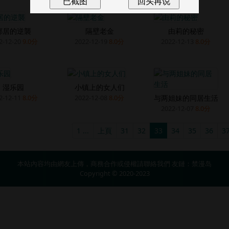
鄰居的逆襲
隔壁老金
由莉的秘密
2-12-20
9.0分
2022-12-19
8.0分
2022-12-13
8.0分
湿乐园
小镇上的女人们
与两姐妹的同居生活
2-12-11
8.0分
2022-12-08
8.0分
2022-12-07
8.0分
1 ...
上頁
31
32
33
34
35
36
3
本站內容均由網友上傳，商務合作或侵權請
聯絡我們
友鏈：
禁漫岛
Copyright © 2020-2023