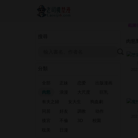
截圖
搜尋
肉慾
分類
202
全部
正妹
恋爱
出版漫画
肉慾
浪漫
大尺度
巨乳
有夫之婦
女大生
狗血劇
同居
好友
調教
动作
202
後宮
不倫
3D
校園
耽美
日漫