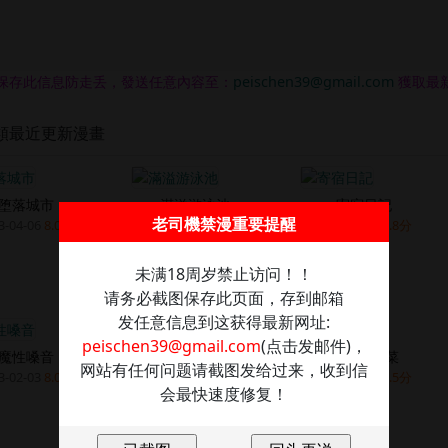
保存此信息防走丢，發送任意內容至：
peischen39@gmail.com
獲取最
類最近更新漫畫
堕落城市
滿溢游泳池
寄宿日記
老司機禁漫重要提醒
3-04-06
8.0分
2023-03-06
9.6分
2023-03-01
9.8分
未满18周岁禁止访问！！
请务必截图保存此页面，存到邮箱
发任意信息到这获得最新网址:
peischen39@gmail.com
(点击发邮件)，
魔性嗓音
姊姊愛做菜
网站有任何问题请截图发给过来，收到信
3-02-03
8.0分
2023-02-01
9.5分
会最快速度修复！
想不想体验专业的性爱
2023-02-03
8.0分