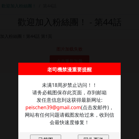
歡迎加入粉絲團！
第44話
歡迎加入粉絲團！ - 第44話
图片加载失败
点击重新加载
老司機禁漫重要提醒
未满18周岁禁止访问！！
请务必截图保存此页面，存到邮箱
发任意信息到这获得最新网址:
peischen39@gmail.com
(点击发邮件)，
网站有任何问题请截图发给过来，收到信
会最快速度修复！