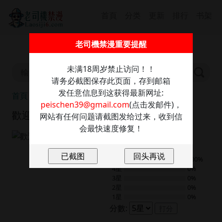
首頁
分类
更新
排行
书架
截圖保存此信息防走丢，發送任意內容至：
老司機禁漫重要提醒
peischen39@gmail.com
獲取最新網址
未满18周岁禁止访问！！
请务必截图保存此页面，存到邮箱
发任意信息到这获得最新网址:
首頁
歡迎加入粉絲團！
peischen39@gmail.com
(点击发邮件)，
歡迎加入粉絲團！
网站有任何问题请截图发给过来，收到信
会最快速度修复！
9.0
2
評分
5星
100%
4星
0%
3星
0%
2星
0%
1星
0%
分數:
打分