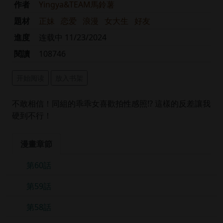
作者
Yingya&TEAM馬鈴薯
題材
正妹
恋爱
浪漫
女大生
好友
進度
连载中 11/23/2024
閱讀
108746
开始阅读
放入书架
不敢相信！同組的乖乖女喜歡拍性感照!? 這樣的反差讓我
硬到不行！
漫畫章節
第60話
第59話
第58話