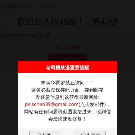
歡迎加入粉絲團！
第42話
歡迎加入粉絲團！ - 第42話
图片加载失败
点击重新加载
老司機禁漫重要提醒
未满18周岁禁止访问！！
请务必截图保存此页面，存到邮箱
发任意信息到这获得最新网址:
peischen39@gmail.com
(点击发邮件)，
网站有任何问题请截图发给过来，收到信
会最快速度修复！