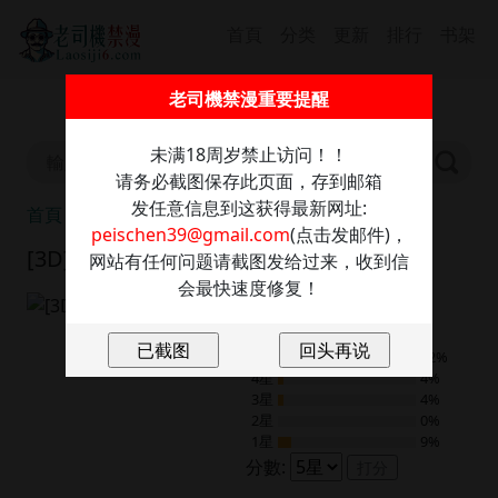
首頁
分类
更新
排行
书架
截圖保存此信息防走丢，發送任意內容至：
老司機禁漫重要提醒
peischen39@gmail.com
獲取最新網址
未满18周岁禁止访问！！
请务必截图保存此页面，存到邮箱
发任意信息到这获得最新网址:
首頁
[3D]迷糊的兒子
peischen39@gmail.com
(点击发邮件)，
[3D]迷糊的兒子
网站有任何问题请截图发给过来，收到信
会最快速度修复！
9.0
24
評分
5星
52%
4星
4%
3星
4%
2星
0%
1星
9%
分數:
打分