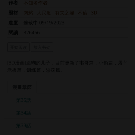
作者
不知名作者
題材
肉慾
大尺度
有夫之婦
不倫
3D
進度
连载中 09/19/2023
閱讀
326466
开始阅读
放入书架
[3D漫画]迷糊的儿子，目前更新了韦哥篇，小偷篇，屠宰
老板篇，训练篇，惩罚篇。
漫畫章節
第35話
第34話
第33話