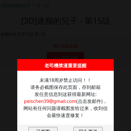
[3D]迷糊的兒子
第15話
[3D]迷糊的兒子 - 第15話
图片加载失败
点击重新加载
老司機禁漫重要提醒
未满18周岁禁止访问！！
请务必截图保存此页面，存到邮箱
发任意信息到这获得最新网址:
peischen39@gmail.com
(点击发邮件)，
网站有任何问题请截图发给过来，收到信
会最快速度修复！