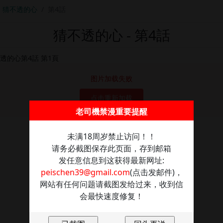
猜不透的心
第4話
猜不透的心 - 第4話
图片加载失败
点击重新加载
老司機禁漫重要提醒
未满18周岁禁止访问！！
请务必截图保存此页面，存到邮箱
发任意信息到这获得最新网址:
peischen39@gmail.com
(点击发邮件)，
网站有任何问题请截图发给过来，收到信
会最快速度修复！