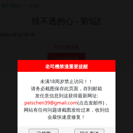
猜不透的心
第5話
猜不透的心 - 第5話
图片加载失败
点击重新加载
老司機禁漫重要提醒
未满18周岁禁止访问！！
请务必截图保存此页面，存到邮箱
发任意信息到这获得最新网址:
peischen39@gmail.com
(点击发邮件)，
网站有任何问题请截图发给过来，收到信
会最快速度修复！