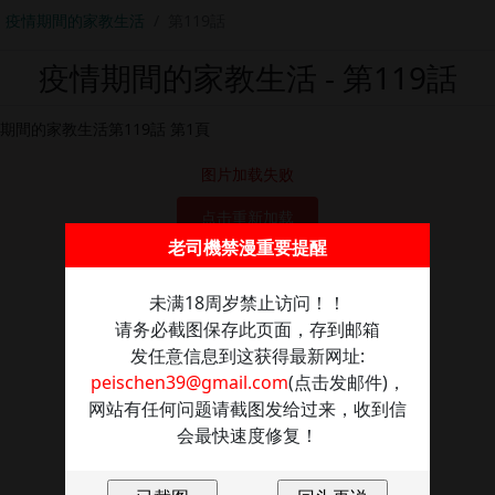
疫情期間的家教生活
第119話
疫情期間的家教生活 - 第119話
图片加载失败
点击重新加载
老司機禁漫重要提醒
未满18周岁禁止访问！！
请务必截图保存此页面，存到邮箱
发任意信息到这获得最新网址:
peischen39@gmail.com
(点击发邮件)，
网站有任何问题请截图发给过来，收到信
会最快速度修复！