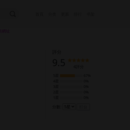
首頁
分类
更新
排行
书架
新網址
評分
9.5
4
評分
5星
67%
4星
0%
3星
0%
2星
0%
1星
0%
分數:
打分