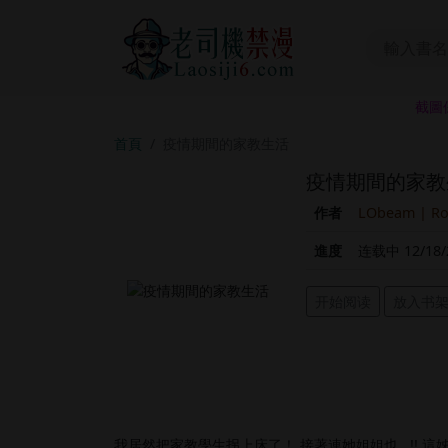
截圖
首頁
疫情期間的家教生活
疫情期間的家教
作者
LObeam | R
進度
连载中 12/18/
开始阅读
放入书
我居然把家教學生拐上床了！ 接著連她姐姐也...!! 這