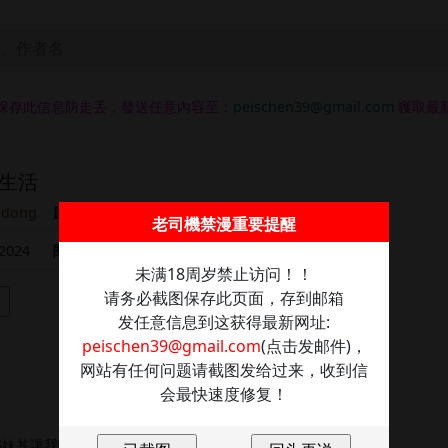
保存此信息防走丢，發送任意內容至：
peischen39@gmail.com
獲取最
生活
odong
題材
正妹
出版漫画
肉慾
老司機禁漫重要提醒
2024
閱讀
347659
未满18周岁禁止访问！！
请务必截图保存此页面，存到邮箱
架
发任意信息到这获得最新网址:
peischen39@gmail.com
(点击发邮件)，
网站有任何问题请截图发给过来，收到信
会最快速度修复！
姊妹丼讓我吃得心驚膽顫啊!!!