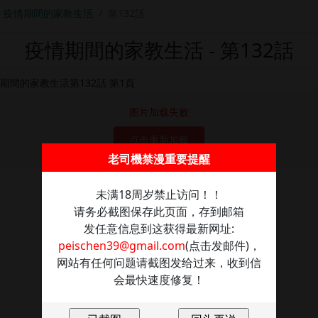
疫情期間的家教生活
第132話
疫情期間的家教生活 - 第132話
图片加载失败
点击重新加载
老司機禁漫重要提醒
未满18周岁禁止访问！！
请务必截图保存此页面，存到邮箱
发任意信息到这获得最新网址:
peischen39@gmail.com
(点击发邮件)，
网站有任何问题请截图发给过来，收到信
会最快速度修复！