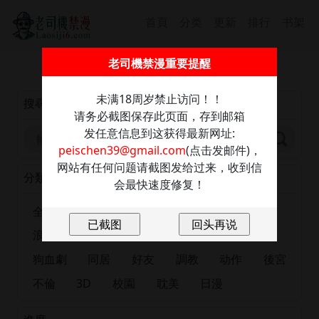
首頁
分类
更新
排行
书架
截圖保存此信息防走丢，發送任意內容至：
老司機禁漫重要提醒
peischen39@gmail.com
獲取最新網址
未满18周岁禁止访问！！
搜尋
请务必截图保存此页面，存到邮箱
发任意信息到这获得最新网址:
peischen39@gmail.com
(点击发邮件)，
网站有任何问题请截图发给过来，收到信
分類
会最快速度修复！
全部
正妹
恋爱
出版漫画
肉慾
浪漫
大尺度
巨乳
有夫之婦
女大生
狗血劇
同居
好友
調教
动作
後宮
不倫
3D
校園
耽美
日漫